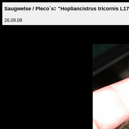
:
Saugwelse / Pleco´s
"Hopliancistrus tricornis L1
26.09.08