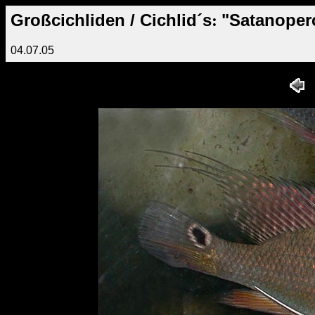
Großcichliden / Cichlid´s
"Satanoperc
:
04.07.05