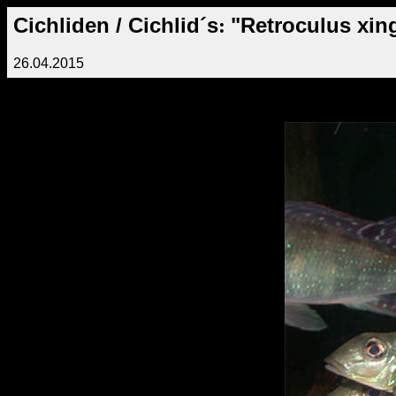
C
ichliden / Cichlid´s
"Retroculus xin
:
26.04.2015