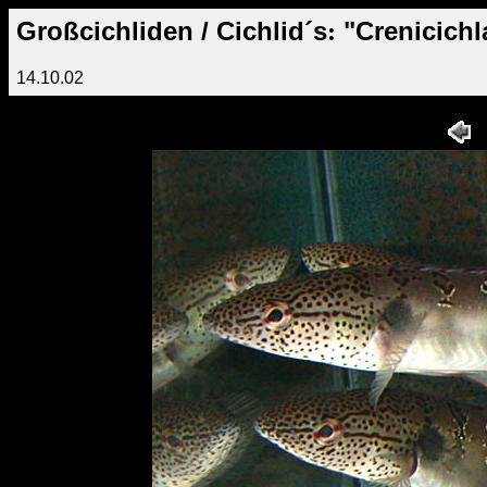
Großcichliden / Cichlid´s
"Crenicichl
:
14.10.02