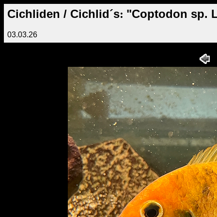
C
ichliden / Cichlid´s
"Coptodon sp. 
:
03.03.26